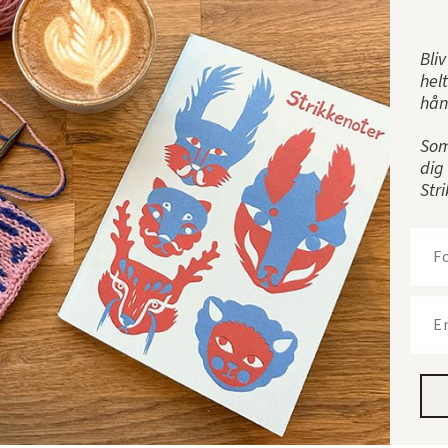
Tilmeld dig vores nyhedsbrev
– og bliv opdateret på nyheder, events og vores helt
Bli
egne anbefalinger af uimodståelige
hel
håndarbejdsprojekter
hån
Som
dig
Str
X
Tilmeld
'
Denne side er beskyttet af hCaptcha, og hCaptchas
Politik om
beskyttelse af persondata
og
Servicevilkår
er gældende.
Instagram
Facebook