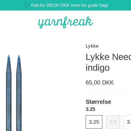
Køb for
399,00 DKK
mere for gratis fragt
Lykke
Lykke Need
indigo
65,00 DKK
Størrelse
3.25
3.25
3.5
3