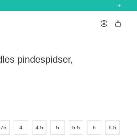
Konto
les pindespidser,
.75
4
4.5
5
5.5
6
6.5