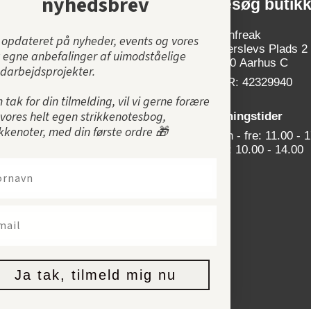
nyhedsbrev
Kundeservice
Besøg butik
Om Yarnfreak
Yarnfreak
v opdateret på nyheder, events og vores
Ingerslevs Plads 2
t egne anbefalinger af uimodståelige
KnitNight i Yarnfreak
8000 Aarhus C
darbejdsprojekter.
Handelsbetingelser
CVR: 42329940
Levering og retur
 tak for din tilmelding, vil vi gerne forære
Returseddel
 vores helt egen strikkenotesbog,
Åbningstider
ikkenoter, med din første ordre 🎁
Køb returlabel
Man - fre: 11.00 - 
Lør: 10.00 - 14.00
FAQ
Privatlivspolitik
VOEC i Norge
Ja tak, tilmeld mig nu