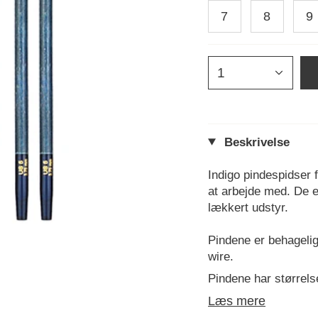
7
8
9
1
Beskrivelse
Indigo pindespidser f
at arbejde med. De
e
lækkert udstyr.
Pindene er behagelig
wire.
Pindene har størrelse
Læs mere